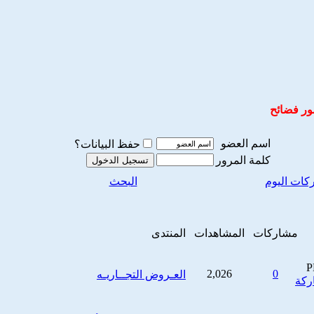
ور فضائح
اسم العضو
حفظ البيانات؟
كلمة المرور
كات اليوم
البحث
مشاركات
المشاهدات
المنتدى
2,026
0
العـروض التجــاريـه