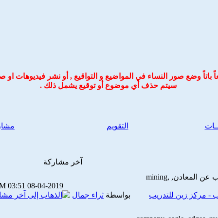
ً باتاً وضع صور النساء في المواضيع و التواقيع ,
أو نشر فيديوهات او ص
سيتم حذف أي موضوع أو توقيع
يشمل ذلك
.
ــات
التقويم
مشار
آخر مشاركة
03:51 PM
08-04-2019
 - مركز زين للتدريب
بواسطة
ثراء جمال