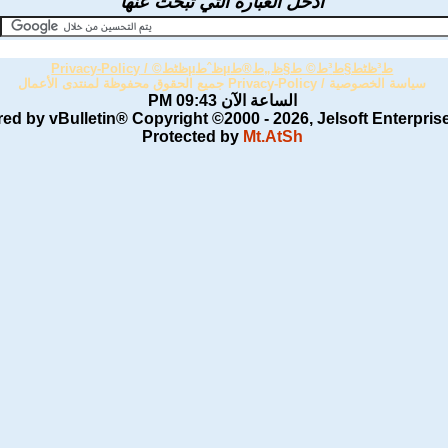
أدخل العبارة التي تبحث عنها
ط³ظٹط§ط³ط© ط§ظ„ط®طµظˆطµظٹط© /
Privacy-Policy
سياسة الخصوصية / Privacy-Policy جميع الحقوق محفوظة لمنتدى الأعمال
الساعة الآن
09:43 PM
ed by vBulletin® Copyright ©2000 - 2026, Jelsoft Enterpris
Protected by
Mt.AtSh