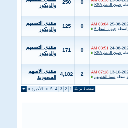
03:50 AM
25-08-20
250
0
طة
جنون المطرKSA
والديكور
منتدى التصميم
03:04 AM
25-08-20
125
0
اسطة
جنون المطر6
والديكور
منتدى التصميم
03:51 AM
24-08-20
171
0
طة
جنون المطرKSA
والديكور
منتدى الاسهم
07:18 AM
13-10-20
4,182
2
واسطة
سما الخطيب
السعودية
1
2
3
4
5
>
الأخيرة
»
صفحة 1 من 11